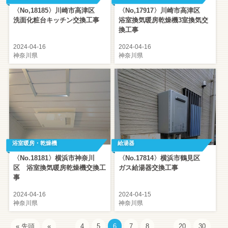
〈No,18185〉川崎市高津区
〈No,17917〉川崎市高津区
洗面化粧台キッチン交換工事
浴室換気暖房乾燥機3室換気交
換工事
2024-04-16
2024-04-16
神奈川県
神奈川県
浴室暖房・乾燥機
給湯器
〈No.18181〉横浜市神奈川
〈No.17814〉横浜市鶴見区
区 浴室換気暖房乾燥機交換工
ガス給湯器交換工事
事
2024-04-16
2024-04-15
神奈川県
神奈川県
« 先頭
«
...
4
5
6
7
8
...
20
30