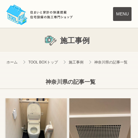
TOOL BOX は株式会
MENU
TOOLBOX ホーム
施工事例
施工事例
サービス案内
お客様の声
ホーム
TOOL BOXトップ
施工事例
神奈川県の記事一覧
料金案内
住宅設備Q&A
神奈川県の記事一覧
数字で見るリクライム
リクライム ホーム
会社案内
採用情報