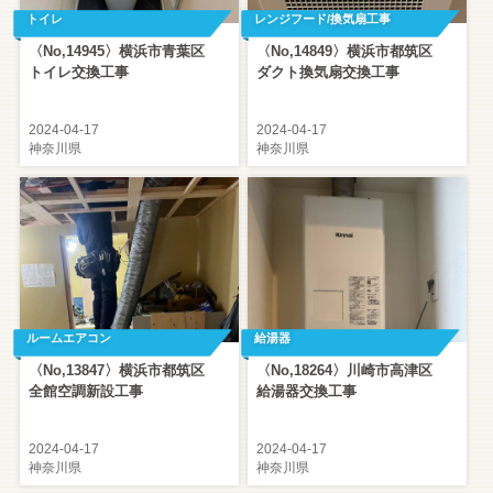
お知らせ
お問合せ
トイレ
レンジフード/換気扇工事
〈No,14945〉横浜市青葉区
〈No,14849〉横浜市都筑区
トイレ交換工事
ダクト換気扇交換工事
2024-04-17
2024-04-17
神奈川県
神奈川県
【FAX】044-322-0892
【電話受付時間】
平日 9:00 - 18:00
【定休日】
日曜日（施工は土日も承ります）
お申し込み・お見積もり
ルームエアコン
給湯器
〈No,13847〉横浜市都筑区
〈No,18264〉川崎市高津区
全館空調新設工事
給湯器交換工事
2024-04-17
2024-04-17
神奈川県
神奈川県