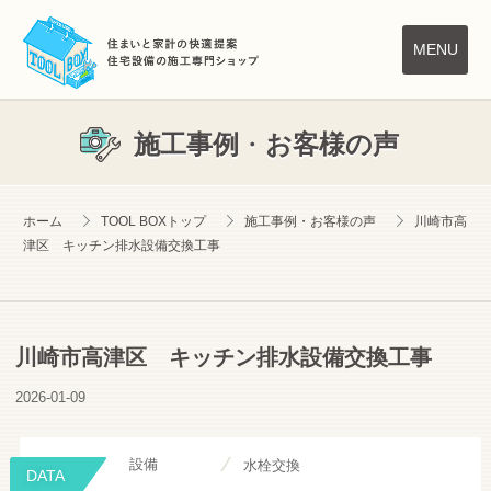
TOOL BOX は株式会
MENU
TOOLBOX ホーム
施工事例
・
お客様の声
施工事例
サービス案内
お客様の声
ホーム
TOOL BOXトップ
施工事例・お客様の声
川崎市高
津区 キッチン排水設備交換工事
料金案内
住宅設備Q&A
数字で見るリクライム
川崎市高津区 キッチン排水設備交換工事
リクライム ホーム
2026-01-09
会社案内
採用情報
設備
水栓交換
DATA