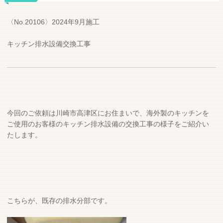
お知らせ
お問合せ
〈No.20106〉2024年9月施工
キッチン排水設備交換工事
【FAX】044-322-0892
【電話受付時間】
平日 9:00 - 18:00
今回のご依頼は川崎市高津区にお住まいで、海外製のキッチンを
【定休日】
ご使用のお客様のキッチン排水設備の交換工事の様子をご紹介い
日曜日（施工は土日も承ります）
たします。
お申し込み・お見積もり
こちらが、既存の排水分部です。