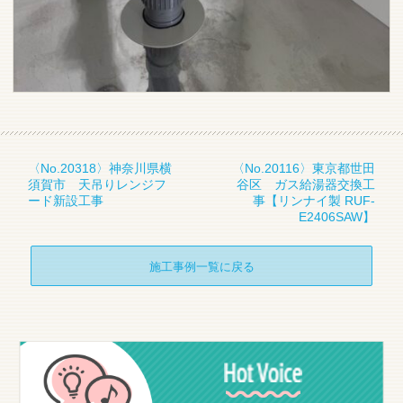
〈No.20318〉神奈川県横
〈No.20116〉東京都世田
須賀市 天吊りレンジフ
谷区 ガス給湯器交換工
ード新設工事
事【リンナイ製 RUF-
E2406SAW】
施工事例一覧に戻る